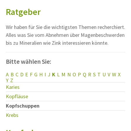
Ratgeber
Wir haben für Sie die wichtigsten Themen recherchiert.
Alles was Sie vom Abnehmen über Magenbeschwerden
bis zu Mineralien wie Zink interessieren könnte.
Bitte wählen Sie:
A
B
C
D
E
F
G
H
I
J
K
L
M
N
O
P
Q
R
S
T
U
V
W
X
Y
Z
Karies
Kopfläuse
Kopfschuppen
Krebs