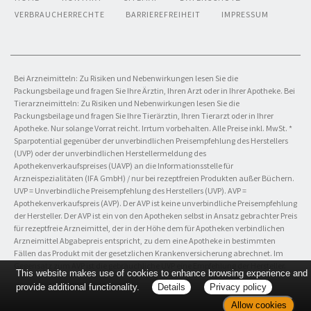
VERBRAUCHERRECHTE
BARRIEREFREIHEIT
IMPRESSUM
Bei Arzneimitteln: Zu Risiken und Nebenwirkungen lesen Sie die
Packungsbeilage und fragen Sie Ihre Ärztin, Ihren Arzt oder in Ihrer Apotheke. Bei
Tierarzneimitteln: Zu Risiken und Nebenwirkungen lesen Sie die
Packungsbeilage und fragen Sie Ihre Tierärztin, Ihren Tierarzt oder in Ihrer
Apotheke. Nur solange Vorrat reicht. Irrtum vorbehalten. Alle Preise inkl. MwSt. *
Sparpotential gegenüber der unverbindlichen Preisempfehlung des Herstellers
(UVP) oder der unverbindlichen Herstellermeldung des
Apothekenverkaufspreises (UAVP) an die Informationsstelle für
Arzneispezialitäten (IFA GmbH) / nur bei rezeptfreien Produkten außer Büchern.
UVP = Unverbindliche Preisempfehlung des Herstellers (UVP). AVP =
Apothekenverkaufspreis (AVP). Der AVP ist keine unverbindliche Preisempfehlung
der Hersteller. Der AVP ist ein von den Apotheken selbst in Ansatz gebrachter Preis
für rezeptfreie Arzneimittel, der in der Höhe dem für Apotheken verbindlichen
Arzneimittel Abgabepreis entspricht, zu dem eine Apotheke in bestimmten
Fällen das Produkt mit der gesetzlichen Krankenversicherung abrechnet. Im
Gegensatz zum AVP ist die gebräuchliche UVP eine Empfehlung der Hersteller.
This website makes use of cookies to enhance browsing experience and
provide additional functionality.
Details
Privacy policy
Allow cookies